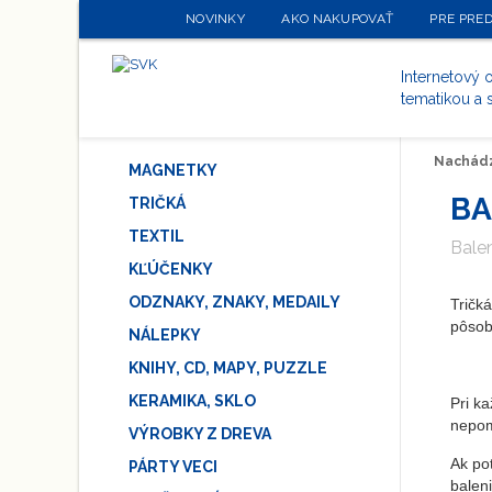
NOVINKY
AKO NAKUPOVAŤ
PRE PRE
Internetový
tematikou a 
Nachádz
MAGNETKY
BA
TRIČKÁ
TEXTIL
Balen
KĽÚČENKY
ODZNAKY, ZNAKY, MEDAILY
Tričk
pôsob
NÁLEPKY
KNIHY, CD, MAPY, PUZZLE
KERAMIKA, SKLO
Pri ka
nepomí
VÝROBKY Z DREVA
Ak pot
PÁRTY VECI
baleni