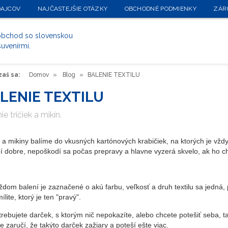
DAJCOV
NAJČASTEJŠIE OTÁZKY
OBCHODNÉ PODMIENKY
ZÁR
 obchod so slovenskou
suvenírmi.
aš sa:
Domov
Blog
BALENIE TEXTILU
LENIE TEXTILU
ie tričiek a mikín.
á a mikiny balíme do vkusných kartónových krabičiek, na ktorých je vž
í dobre, nepoškodí sa počas prepravy a hlavne vyzerá skvelo, ak ho 
ždom balení je zaznačené o akú farbu, veľkosť a druh textilu sa jedná, 
lite, ktorý je ten "pravý".
rebujete darček, s ktorým nič nepokazíte, alebo chcete potešiť seba, ta
e zaručí, že takýto darček zažiary a poteší ešte viac.