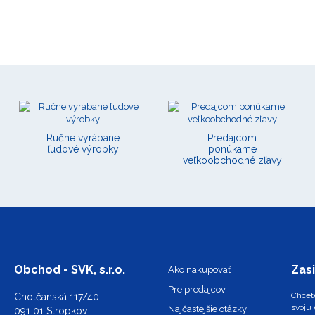
Ručne vyrábane
Predajcom
ľudové výrobky
ponúkame
veľkoobchodné zľavy
Obchod - SVK, s.r.o.
Zasi
Ako nakupovať
Pre predajcov
Chcete
Chotčanská 117/40
svoju 
Najčastejšie otázky
091 01 Stropkov