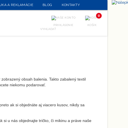
UKA A REKLAMÁCIE
BLOG
KONTAKTY
0
PRIHLÁSENIE
KOŠÍK
VYHĽADAŤ
dy zobrazený obsah balenia.
Takto zabalený textil
chcete niekomu podarovať.
preto ak si objednáte aj viacer
o kusov, nikdy sa
k si u nás objednajte tričko, či mikinu a práve naše