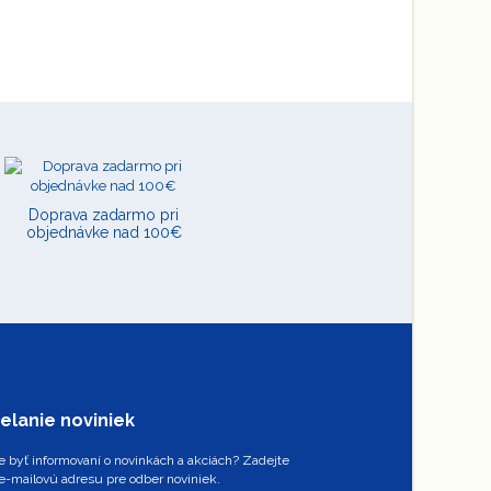
Doprava zadarmo pri
objednávke nad 100€
elanie noviniek
 byť informovaní o novinkách a akciách? Zadejte
e-mailovú adresu pre odber noviniek.