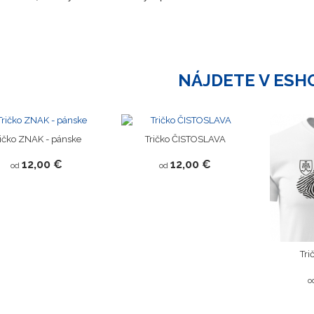
NÁJDETE V ESH
ričko ZNAK - pánske
Tričko ČISTOSLAVA
12,00 €
12,00 €
od
od
Tr
o