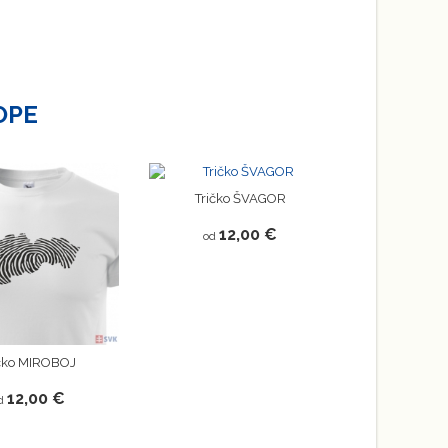
OPE
Tričko ŠVAGOR
12,00 €
od
ičko MIROBOJ
12,00 €
d