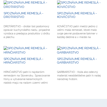
SPOZNÁVAJME REMESLÁ -
SPOZNÁVAJME REMESLÁ -
DROTÁRSTVO
KOVÁČSTVO
DROTÁRSTVO - drotár bol podomový
KOVÁČSTVO patrí medzi jedno z
opravár kuchynského riadu, prípadne
veľmi mála remesiel, ktoré malo
výrobca a predajca produktov z drôtu
svoje pevné postavenie takmer v
a plechu.
každej dedine a v meste na
Slovensku.
SPOZNÁVAJME REMESLÁ -
SPOZNÁVAJME REMESLÁ -
HRNČIARSTVO
GARBIARSTVO
HRNČIARSTVO patrí k najstarším
GARBIARSTVO - Koža ako odevný
remeslám na Slovensku. Spracovanie
materiál neoddeliteľne patrí k našej
hliny a vytváranie keramických
národnej histórii.
nádob majú na našom území veľmi
dlhú a bohatú tradíciu.