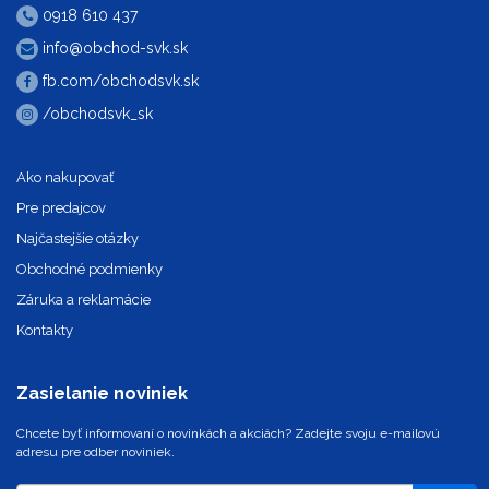
0918 610 437
info@obchod-svk.sk
fb.com/obchodsvk.sk
/obchodsvk_sk
Ako nakupovať
Pre predajcov
Najčastejšie otázky
Obchodné podmienky
Záruka a reklamácie
Kontakty
Zasielanie noviniek
Chcete byť informovaní o novinkách a akciách? Zadejte svoju e-mailovú
adresu pre odber noviniek.