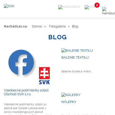
0
Nachádzaš sa:
Domov
Fotogaléria
Blog
BLOG
BALENIE TEXTILU
Balenie tričiek a mikín.
Všeobecné podmienky súťaží
Obchod-SVK s.r.o.
NÁLEPKY
Všeobecné podmienky súťaží sú
platné pre Súťaže vykonávané v
rámci marketingových aktivít