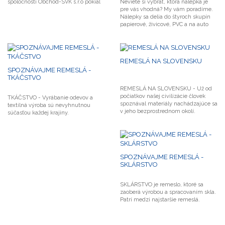
spoločnosti Obchod-SVK s.r.o pokiaľ
Neviete si vybrať, ktorá nálepka je
osobitné pravidlá konkrétnej Súťaže
pre vás vhodná? My vám poradíme.
neustanovujú inak.
Nálepky sa delia do štyroch skupín
papierové, živicové, PVC a na auto
REMESLÁ NA SLOVENSKU
SPOZNÁVAJME REMESLÁ -
TKÁČSTVO
REMESLÁ NA SLOVENSKU - Už od
počiatkov našej civilizácie človek
TKÁČSTVO - Vyrábanie odevov a
spoznával materiály nachádzajúce sa
textilná výroba sú nevyhnutnou
v jeho bezprostrednom okolí.
súčasťou každej krajiny.
SPOZNÁVAJME REMESLÁ -
SKLÁRSTVO
SKLÁRSTVO je remeslo, ktoré sa
zaoberá výrobou a spracovaním skla.
Patrí medzi najstaršie remeslá.