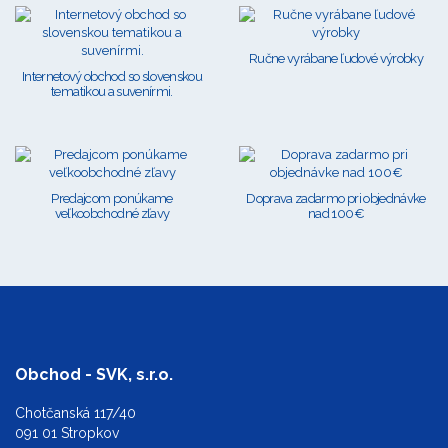
Ručne vyrábane ľudové výrobky
Internetový obchod so slovenskou
tematikou a suvenírmi.
Predajcom ponúkame
Doprava zadarmo pri objednávke
veľkoobchodné zľavy
nad 100€
Obchod - SVK, s.r.o.
Chotčanská 117/40
091 01 Stropkov