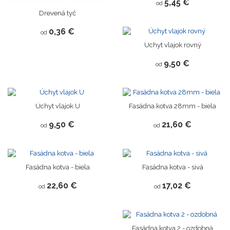
5,45 €
od
Drevená tyč
0,36 €
od
Novinka
Úchyt vlajok rovný
9,50 €
od
Novinka
Novinka
Úchyt vlajok U
Fasádna kotva 28mm - biela
9,50 €
21,60 €
od
od
Fasádna kotva - biela
Fasádna kotva - sivá
22,60 €
17,02 €
od
od
Fasádna kotva 2 - ozdobná