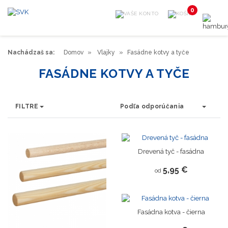
0
Nachádzaš sa:
Domov
Vlajky
Fasádne kotvy a tyče
FASÁDNE KOTVY A TYČE
FILTRE
Podľa odporúčania
Drevená tyč - fasádna
5,95 €
od
Novinka
Fasádna kotva - čierna