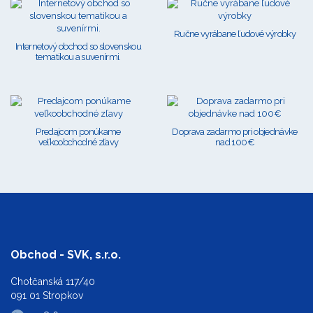
Ručne vyrábane ľudové výrobky
Internetový obchod so slovenskou
tematikou a suvenírmi.
Predajcom ponúkame
Doprava zadarmo pri objednávke
veľkoobchodné zľavy
nad 100€
Obchod - SVK, s.r.o.
Chotčanská 117/40
091 01 Stropkov