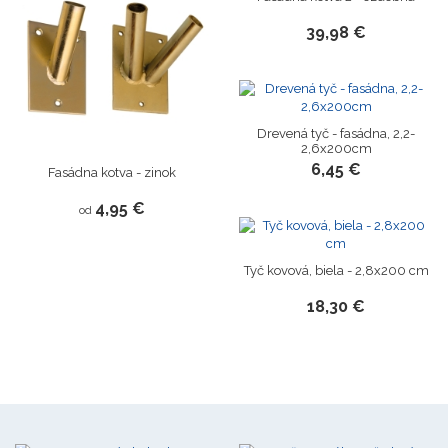
39,98 €
Novinka
Drevená tyč - fasádna, 2,2-
2,6x200cm
6,45 €
Fasádna kotva - zinok
4,95 €
od
Novinka
Tyč kovová, biela - 2,8x200 cm
18,30 €