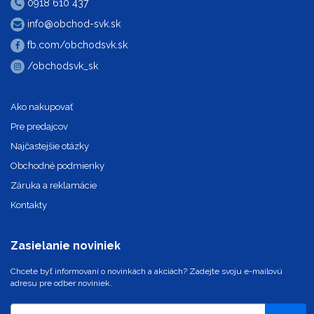
0918 610 437
info@obchod-svk.sk
fb.com/obchodsvk.sk
/obchodsvk_sk
Ako nakupovať
Pre predajcov
Najčastejšie otázky
Obchodné podmienky
Záruka a reklamácie
Kontakty
Zasielanie noviniek
Chcete byť informovaní o novinkách a akciách? Zadejte svoju e-mailovú
adresu pre odber noviniek.