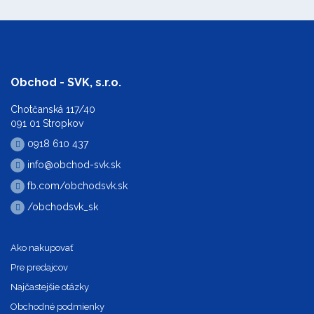
Obchod - SVK, s.r.o.
Chotčanská 117/40
091 01 Stropkov
0918 610 437
info@obchod-svk.sk
fb.com/obchodsvk.sk
/obchodsvk_sk
Ako nakupovať
Pre predajcov
Najčastejšie otázky
Obchodné podmienky