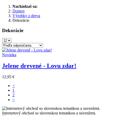
Nachádzaš sa:
Domov
Výrobky z dreva
Dekorácie
Dekorácie
Novinka
Jelene drevené - Lovu zdar!
12,95 €
<
1
2
>
Internetový obchod so slovenskou tematikou a suvenírmi.