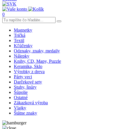
0
Magnetky
Tričká
Textil
Kľúčenky
Odznaky, znaky, medaily
Nálepky
Knihy, CD, Mapy, Puzzle
Keramika, Sklo
Výrobky z dreva
Párty veci
Darčekové sety
Stuhy, šnúry
Šúpolie
Ostatné
Zákazková výroba
Vlajky
Štátne znaky