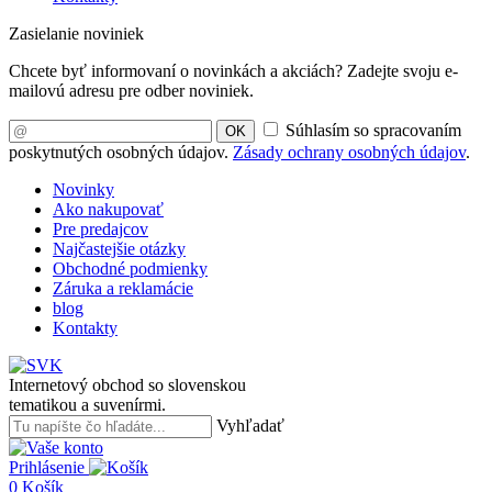
Zasielanie noviniek
Chcete byť informovaní o novinkách a akciách? Zadejte svoju e-
mailovú adresu pre odber noviniek.
Súhlasím so spracovaním
OK
poskytnutých osobných údajov.
Zásady ochrany osobných údajov
.
Novinky
Ako nakupovať
Pre predajcov
Najčastejšie otázky
Obchodné podmienky
Záruka a reklamácie
blog
Kontakty
Internetový obchod so slovenskou
tematikou a suvenírmi.
Vyhľadať
Prihlásenie
0
Košík