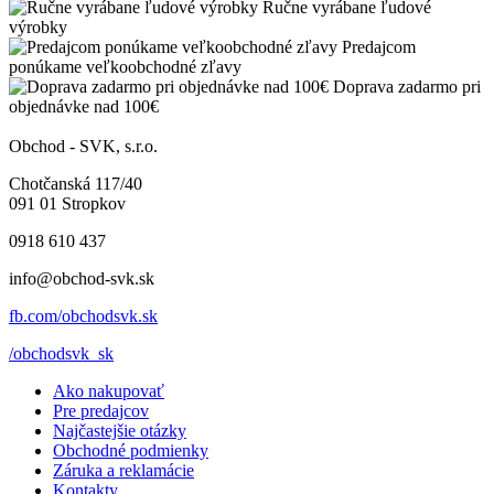
Ručne vyrábane ľudové
výrobky
Predajcom
ponúkame veľkoobchodné zľavy
Doprava zadarmo pri
objednávke nad 100€
Obchod - SVK, s.r.o.
Chotčanská 117/40
091 01 Stropkov
0918 610 437
info@obchod-svk.sk
fb.com/obchodsvk.sk
/obchodsvk_sk
Ako nakupovať
Pre predajcov
Najčastejšie otázky
Obchodné podmienky
Záruka a reklamácie
Kontakty