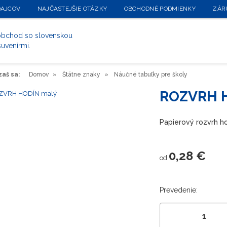
DAJCOV
NAJČASTEJŠIE OTÁZKY
OBCHODNÉ PODMIENKY
ZÁR
 obchod so slovenskou
suvenírmi.
aš sa:
Domov
Štátne znaky
Náučné tabuľky pre školy
ROZVRH 
Papierový rozvrh ho
0,28 €
od
Prevedenie: