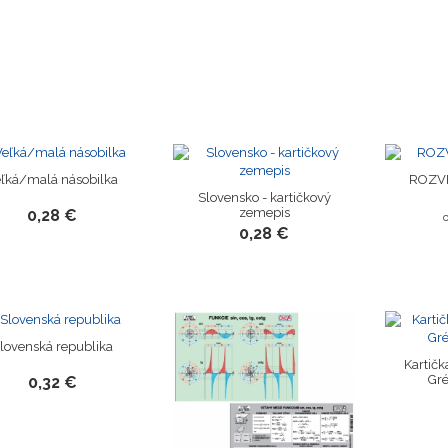
ľká/malá násobilka
ROZVR
Slovensko - kartičkový
zemepis
0,28 €
0,28 €
lovenská republika
Kartičk
Gr
0,32 €