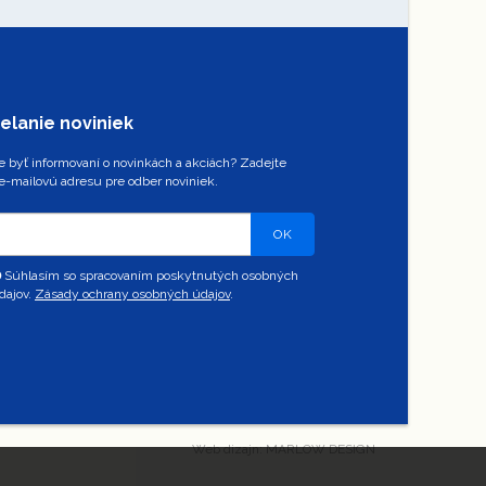
elanie noviniek
 byť informovaní o novinkách a akciách? Zadejte
e-mailovú adresu pre odber noviniek.
OK
Súhlasím so spracovaním poskytnutých osobných
dajov.
Zásady ochrany osobných údajov
.
Web dizajn: MARLOW DESIGN