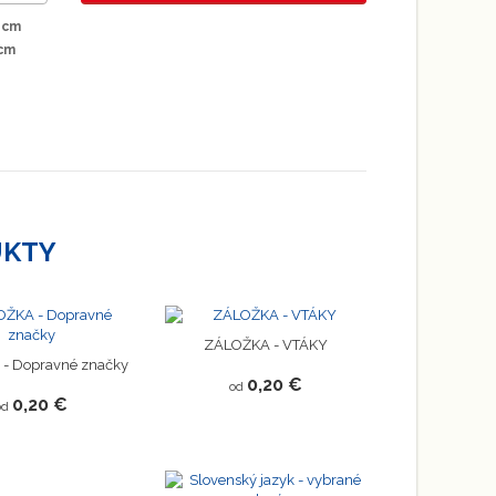
 cm
cm
UKTY
ZÁLOŽKA - VTÁKY
- Dopravné značky
0,20 €
od
0,20 €
od