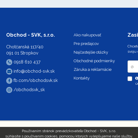
Obchod - SVK, s.r.o.
Zasi
Ako nakupovať
Pre predajcov
Chcete
Chotčanská 117/40
svoju 
Najčastejšie otázky
091 01 Stropkov
Obchodné podmienky
0918 610 437
Záruka a reklamácie
info@obchod-svk.sk
Kontakty
fb.com/obchodsvk.sk
ú
/obchodsvk_sk
Používaním stránok prevádzkovateľa Obchod - SVK, s.r.o.
súhlasíte s používaním cookies, pomocou ktorých vylepšujeme naše služby.