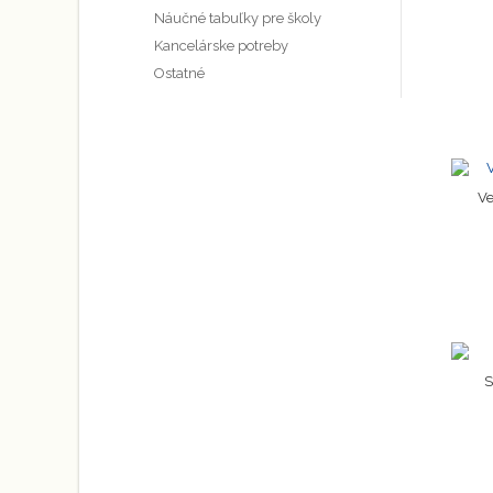
Náučné tabuľky pre školy
Kancelárske potreby
Ostatné
Ve
S