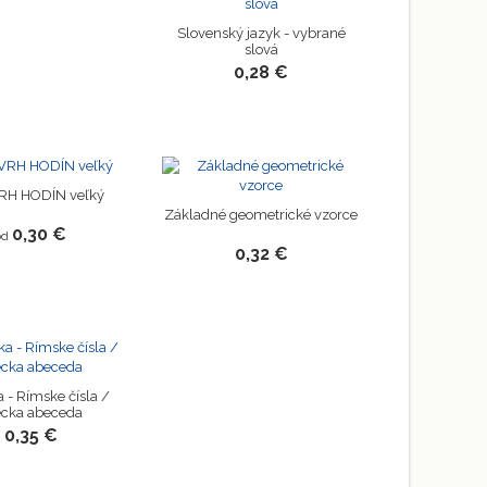
Slovenský jazyk - vybrané
slová
0,28 €
H HODÍN veľký
Základné geometrické vzorce
0,30 €
od
0,32 €
a - Rímske čísla /
écka abeceda
0,35 €