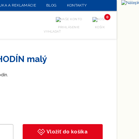
UKA A REKLAMÁCIE
BLOG
KONTAKTY
0
PRIHLÁSENIE
KOŠÍK
VYHĽADAŤ
HODÍN malý
dín.
Vložiť do košíka