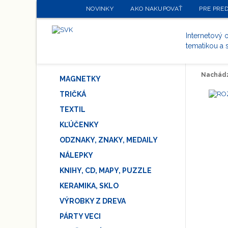
NOVINKY
AKO NAKUPOVAŤ
PRE PRE
Internetový
tematikou a 
Nachádz
MAGNETKY
TRIČKÁ
TEXTIL
KĽÚČENKY
ODZNAKY, ZNAKY, MEDAILY
NÁLEPKY
KNIHY, CD, MAPY, PUZZLE
KERAMIKA, SKLO
VÝROBKY Z DREVA
PÁRTY VECI