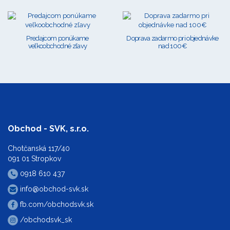
Predajcom ponúkame
Doprava zadarmo pri objednávke
veľkoobchodné zľavy
nad 100€
Obchod - SVK, s.r.o.
Chotčanská 117/40
091 01 Stropkov
0918 610 437
info@obchod-svk.sk
fb.com/obchodsvk.sk
/obchodsvk_sk