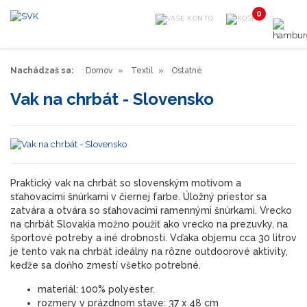
0
Nachádzaš sa:
Domov
Textil
Ostatné
Vak na chrbát - Slovensko
Praktický vak na chrbát so slovenským motívom a
sťahovacími šnúrkami v čiernej farbe. Úložný priestor sa
zatvára a otvára so sťahovacími ramennými šnúrkami. Vrecko
na chrbát Slovakia možno použiť ako vrecko na prezuvky, na
športové potreby a iné drobnosti. Vďaka objemu cca 30 litrov
je tento vak na chrbát ideálny na rôzne outdoorové aktivity,
keďže sa doňho zmestí všetko potrebné.
materiál: 100% polyester.
rozmery v prázdnom stave: 37 x 48 cm