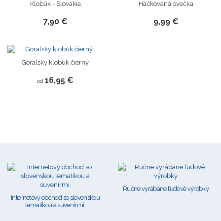
Klobúk - Slovakia
Háčkovaná ovečka
7,90 €
9,99 €
Novinka
Goralský klobúk čierný
16,95 €
od
Ručne vyrábane ľudové výrobky
Internetový obchod so slovenskou
tematikou a suvenírmi.