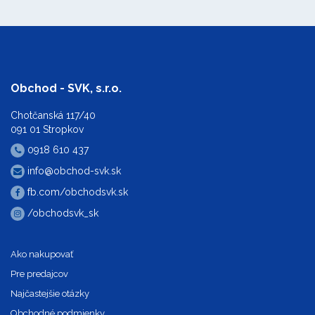
Obchod - SVK, s.r.o.
Chotčanská 117/40
091 01 Stropkov
0918 610 437
info@obchod-svk.sk
fb.com/obchodsvk.sk
/obchodsvk_sk
Ako nakupovať
Pre predajcov
Najčastejšie otázky
Obchodné podmienky