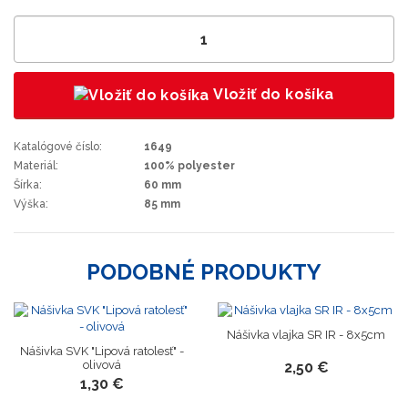
Vložiť do košíka
Katalógové číslo:
1649
Materiál:
100% polyester
Šírka:
60 mm
Výška:
85 mm
PODOBNÉ PRODUKTY
Novinka
Nášivka vlajka SR IR - 8x5cm
Nášivka SVK "Lipová ratolesť" -
olivová
2,50 €
1,30 €