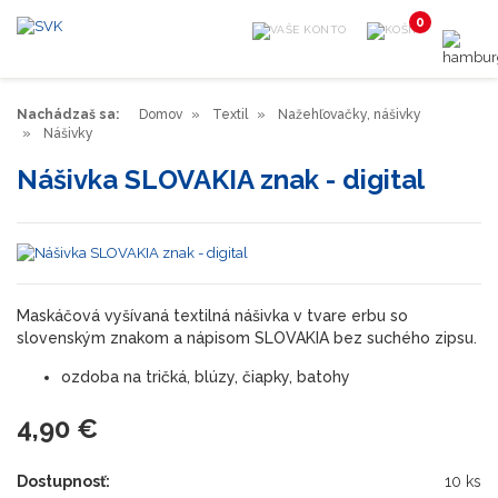
0
Nachádzaš sa:
Domov
Textil
Nažehľovačky, nášivky
Nášivky
Nášivka SLOVAKIA znak - digital
Maskáčová vyšívaná textilná nášivka v tvare erbu so
slovenským znakom a nápisom SLOVAKIA bez suchého zipsu.
ozdoba na tričká, blúzy, čiapky, batohy
4,90 €
Dostupnosť:
10 ks