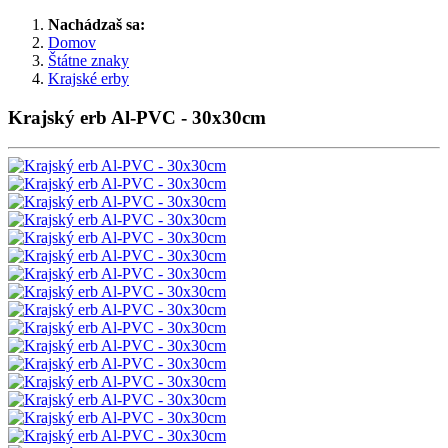
Nachádzaš sa:
Domov
Štátne znaky
Krajské erby
Krajský erb Al-PVC - 30x30cm