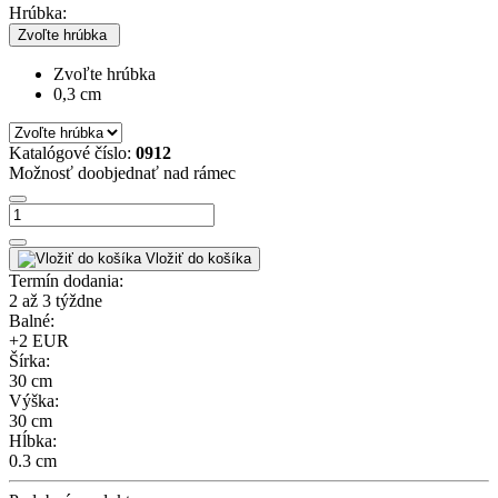
Hrúbka:
Zvoľte hrúbka
Zvoľte hrúbka
0,3 cm
Katalógové číslo:
0912
Možnosť doobjednať nad rámec
Vložiť do košíka
Termín dodania:
2 až 3 týždne
Balné:
+2 EUR
Šírka:
30 cm
Výška:
30 cm
Hĺbka:
0.3 cm