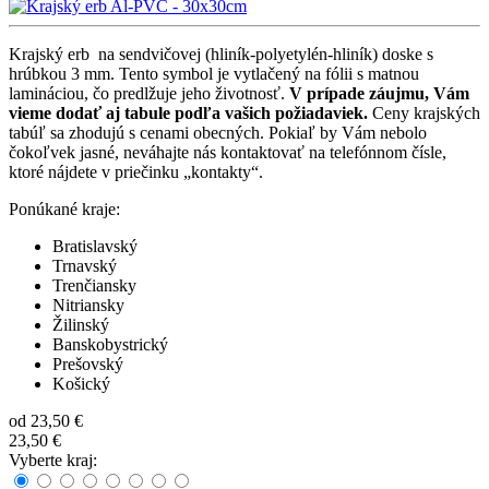
Krajský erb na sendvičovej (hliník-polyetylén-hliník) doske s
hrúbkou 3 mm. Tento symbol je vytlačený na fólii s matnou
lamináciou, čo predlžuje jeho životnosť.
V prípade záujmu, Vám
vieme dodať aj tabule podľa vašich požiadaviek.
Ceny krajských
tabúľ sa zhodujú s cenami obecných. Pokiaľ by Vám nebolo
čokoľvek jasné, neváhajte nás kontaktovať na telefónnom čísle,
ktoré nájdete v priečinku „kontakty“.
Ponúkané kraje:
Bratislavský
Trnavský
Trenčiansky
Nitriansky
Žilinský
Banskobystrický
Prešovský
Košický
od
23,50 €
23,50 €
Vyberte kraj: