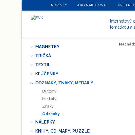
NOVINKY
AKO NAKUPOVAŤ
PRE PRE
Internetový
tematikou a 
Nachádz
MAGNETKY
TRIČKÁ
TEXTIL
KĽÚČENKY
ODZNAKY, ZNAKY, MEDAILY
Buttony
Medaily
Znaky
Odznaky
NÁLEPKY
KNIHY, CD, MAPY, PUZZLE