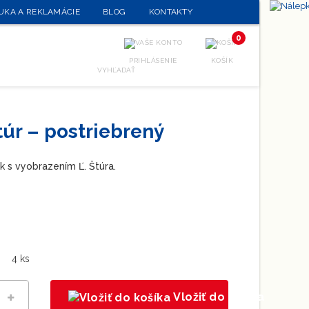
UKA A REKLAMÁCIE
BLOG
KONTAKTY
0
PRIHLÁSENIE
KOŠÍK
VYHĽADAŤ
túr – postriebrený
 s vyobrazením Ľ. Štúra.
4 ks
Vložiť do košíka