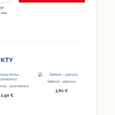
030
0 mm
UKTY
Štefánik – patinový
inka – postriebrený
3,60 €
2,90 €