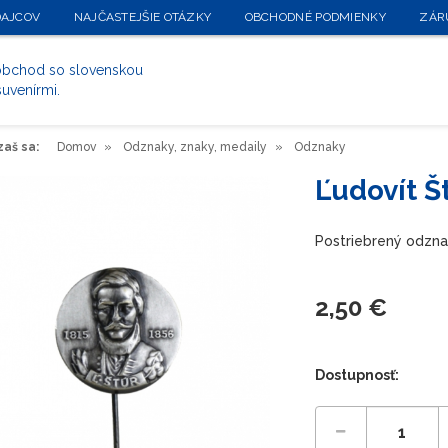
DAJCOV
NAJČASTEJŠIE OTÁZKY
OBCHODNÉ PODMIENKY
ZÁR
 obchod so slovenskou
suvenírmi.
aš sa:
Domov
Odznaky, znaky, medaily
Odznaky
Ľudovít Š
Postriebrený odznak
2,50 €
Dostupnosť: