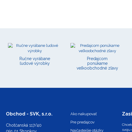
Ručne vyrábane
Predajcom
ľudové výrobky
ponúkame
veľkoobchodné zľavy
Obchod - SVK, s.r.o.
Zasi
Ako nakupovať
Pre predajcov
Chcete
Chotčanská 117/40
svoju 
Najčastejšie otázky
091 01 Stropkov