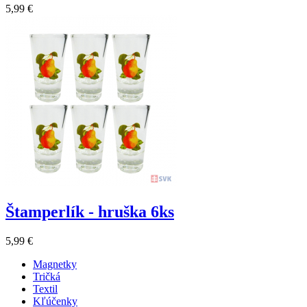
5,99 €
Štamperlík - hruška 6ks
5,99 €
Magnetky
Tričká
Textil
Kľúčenky