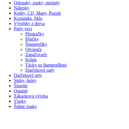
Odznaky, znaky, medaily
Nálepky
Knihy, CD, Mapy, Puzzle
Keramika, Sklo
Výrobky z dreva
Párty veci
Ploskačky
Pijačky
Štamperlíky
Otvárače
Zapaľovače
Krígle
Tácky so štamperlíkmi
Darčekové sady
Darčekové sety
Stuhy, šnúry
Šúpolie
Ostatné
Zákazková výroba
Vlajky
Štátne znaky