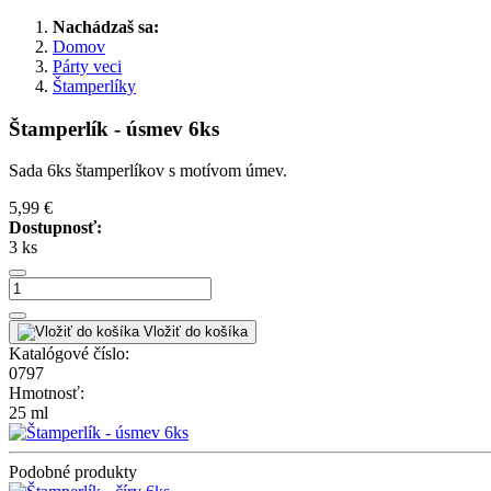
Nachádzaš sa:
Domov
Párty veci
Štamperlíky
Štamperlík - úsmev 6ks
Sada 6ks štamperlíkov s motívom úmev.
5,99 €
Dostupnosť:
3 ks
Vložiť do košíka
Katalógové číslo:
0797
Hmotnosť:
25 ml
Podobné produkty