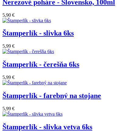
Nerezové poháre - Slovensko, 100ml
5,90 €
Štamperlík - slivka 6ks
5,99 €
Štamperlík - čerešňa 6ks
5,99 €
Štamperlík - farebný na stojane
5,99 €
Štamperlík - slivka vetva 6ks