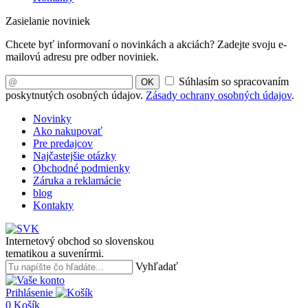
Zasielanie noviniek
Chcete byť informovaní o novinkách a akciách? Zadejte svoju e-
mailovú adresu pre odber noviniek.
Súhlasím so spracovaním
OK
poskytnutých osobných údajov.
Zásady ochrany osobných údajov
.
Novinky
Ako nakupovať
Pre predajcov
Najčastejšie otázky
Obchodné podmienky
Záruka a reklamácie
blog
Kontakty
Internetový obchod so slovenskou
tematikou a suvenírmi.
Vyhľadať
Prihlásenie
0
Košík