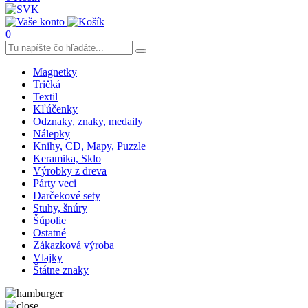
0
Magnetky
Tričká
Textil
Kľúčenky
Odznaky, znaky, medaily
Nálepky
Knihy, CD, Mapy, Puzzle
Keramika, Sklo
Výrobky z dreva
Párty veci
Darčekové sety
Stuhy, šnúry
Šúpolie
Ostatné
Zákazková výroba
Vlajky
Štátne znaky