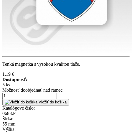
Tenká magnetka s vysokou kvalitou tlače.
1,19 €
Dostupnosť:
5 ks
Možnosť doobjednať nad rámec
Vložiť do košíka
Katalógové číslo:
0688.P
Šírka:
55 mm
Výška: