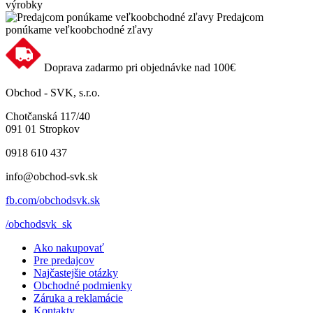
výrobky
Predajcom
ponúkame veľkoobchodné zľavy
Doprava zadarmo pri objednávke nad 100€
Obchod - SVK, s.r.o.
Chotčanská 117/40
091 01 Stropkov
0918 610 437
info@obchod-svk.sk
fb.com/obchodsvk.sk
/obchodsvk_sk
Ako nakupovať
Pre predajcov
Najčastejšie otázky
Obchodné podmienky
Záruka a reklamácie
Kontakty