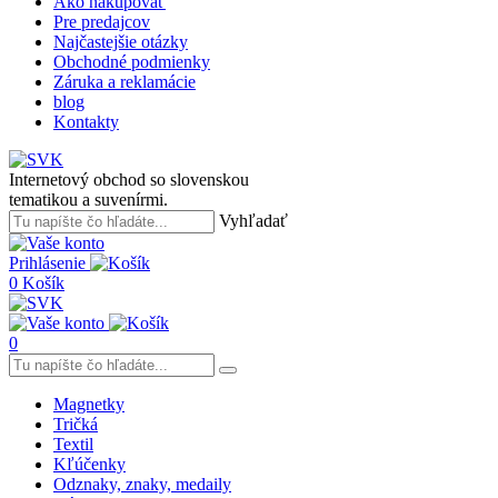
Ako nakupovať
Pre predajcov
Najčastejšie otázky
Obchodné podmienky
Záruka a reklamácie
blog
Kontakty
Internetový obchod so slovenskou
tematikou a suvenírmi.
Vyhľadať
Prihlásenie
0
Košík
0
Magnetky
Tričká
Textil
Kľúčenky
Odznaky, znaky, medaily