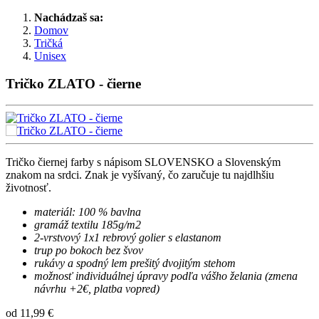
Nachádzaš sa:
Domov
Tričká
Unisex
Tričko ZLATO - čierne
Tričko čiernej farby s nápisom SLOVENSKO a Slovenským
znakom na srdci. Znak je vyšívaný, čo zaručuje tu najdlhšiu
životnosť.
materiál: 100 % bavlna
gramáž textilu 185g/m2
2-vrstvový 1x1 rebrový golier s elastanom
trup po bokoch bez švov
rukávy a spodný lem prešitý dvojitým stehom
možnosť individuálnej úpravy podľa vášho želania (zmena
návrhu +2€, platba vopred)
od
11,99 €