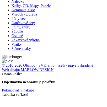
Nálepky
Knihy, CD, Mapy, Puzzle
Keramika, Sklo
Výrobky z dreva
Párty veci
Darčekové sety
Stuhy, šnúry
Šúpolie
Ostatné
Zákazková výroba
Vlajky
Štátne znaky
© 2010-2026 Obchod - SVK, s.r.o., všetky práva vyhradené
Web dizajn: MARLOW DESIGN
Obsah košíka
Objednávka neobsahuje položky.
Pokračovať v nákupe
Tabuľka veľkostí