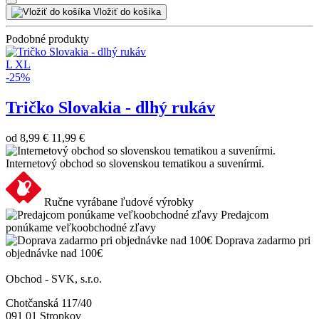
Vložiť do košíka
Podobné produkty
L
XL
-25%
Tričko Slovakia - dlhý rukáv
od
8,99 €
11,99 €
Internetový obchod so slovenskou tematikou a suvenírmi.
Ručne vyrábane ľudové výrobky
Predajcom
ponúkame veľkoobchodné zľavy
Doprava zadarmo pri
objednávke nad 100€
Obchod - SVK, s.r.o.
Chotčanská 117/40
091 01 Stropkov