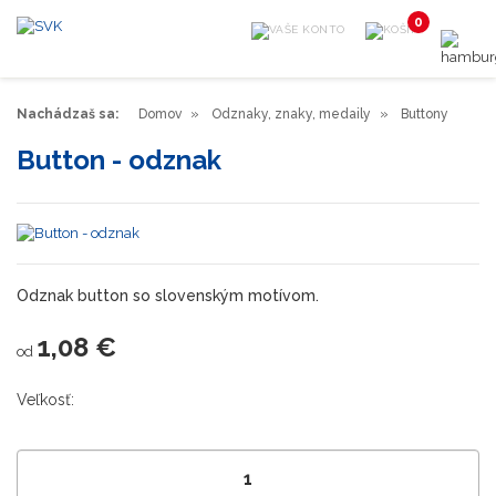
0
Nachádzaš sa:
Domov
Odznaky, znaky, medaily
Buttony
Button - odznak
Odznak button so slovenským motívom.
1,08 €
od
Veľkosť: