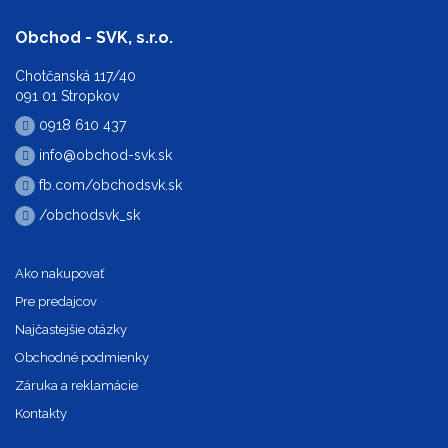
Obchod - SVK, s.r.o.
Chotčanská 117/40
091 01 Stropkov
0918 610 437
info@obchod-svk.sk
fb.com/obchodsvk.sk
/obchodsvk_sk
Ako nakupovať
Pre predajcov
Najčastejšie otázky
Obchodné podmienky
Záruka a reklamácie
Kontakty