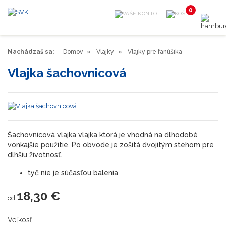
0
Nachádzaš sa:
Domov
Vlajky
Vlajky pre fanúšika
Vlajka šachovnicová
Šachovnicová vlajka vlajka ktorá je vhodná na dlhodobé
vonkajšie použitie. Po obvode je zošitá dvojitým stehom pre
dlhšiu životnosť.
tyč nie je súčasťou balenia
18,30 €
od
Veľkosť: