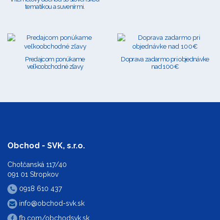
tematikou a suvenírmi.
Predajcom ponúkame
Doprava zadarmo pri objednávke
veľkoobchodné zľavy
nad 100€
Obchod - SVK, s.r.o.
Chotčanská 117/40
091 01 Stropkov
0918 610 437
info@obchod-svk.sk
fb.com/obchodsvk.sk