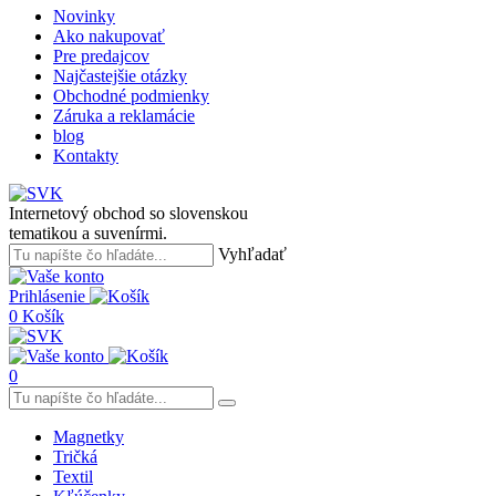
Novinky
Ako nakupovať
Pre predajcov
Najčastejšie otázky
Obchodné podmienky
Záruka a reklamácie
blog
Kontakty
Internetový obchod so slovenskou
tematikou a suvenírmi.
Vyhľadať
Prihlásenie
0
Košík
0
Magnetky
Tričká
Textil