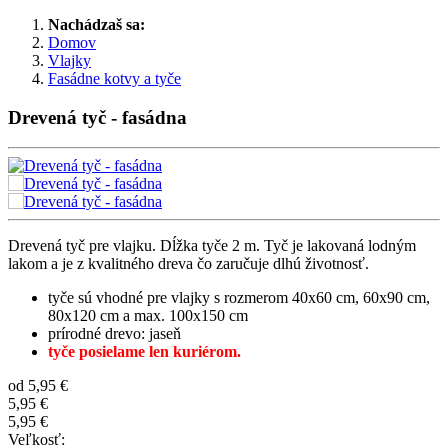
Nachádzaš sa:
Domov
Vlajky
Fasádne kotvy a tyče
Drevená tyč - fasádna
Drevená tyč pre vlajku. Dĺžka tyče 2 m. Tyč je lakovaná lodným
lakom a je z kvalitného dreva čo zaručuje dlhú životnosť.
tyče sú vhodné pre vlajky s rozmerom 40x60 cm, 60x90 cm,
80x120 cm a max. 100x150 cm
prírodné drevo: jaseň
tyče posielame len kuriérom.
od
5,95 €
5,95 €
5,95 €
Veľkosť: