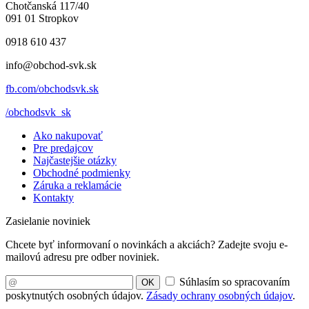
Chotčanská 117/40
091 01 Stropkov
0918 610 437
info@obchod-svk.sk
fb.com/obchodsvk.sk
/obchodsvk_sk
Ako nakupovať
Pre predajcov
Najčastejšie otázky
Obchodné podmienky
Záruka a reklamácie
Kontakty
Zasielanie noviniek
Chcete byť informovaní o novinkách a akciách? Zadejte svoju e-
mailovú adresu pre odber noviniek.
Súhlasím so spracovaním
OK
poskytnutých osobných údajov.
Zásady ochrany osobných údajov
.