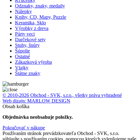
Kľúčenky
Odznaky, znaky, medaily
Nálepky
Knihy, CD, Mapy, Puzzle
Keramika, Sklo
Výrobky z dreva
Párty veci
Darčekové sety
Stuhy, šnúry
Šúpolie
Ostatné
Zákazková výroba
Vlajky
Štátne znaky
© 2010-2026 Obchod - SVK, s.r.o., všetky práva vyhradené
Web dizajn: MARLOW DESIGN
Obsah košíka
Objednávka neobsahuje položky.
Pokračovať v nákupe
Používaním stránok prevádzkovateľa Obchod - SVK, s.r.o.
súhlasíte s používaním cookies, pomocou ktorých vylepšujeme naše