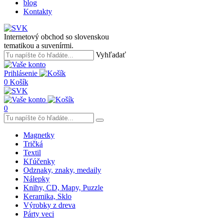
blog
Kontakty
Internetový obchod so slovenskou
tematikou a suvenírmi.
Vyhľadať
Prihlásenie
0
Košík
0
Magnetky
Tričká
Textil
Kľúčenky
Odznaky, znaky, medaily
Nálepky
Knihy, CD, Mapy, Puzzle
Keramika, Sklo
Výrobky z dreva
Párty veci