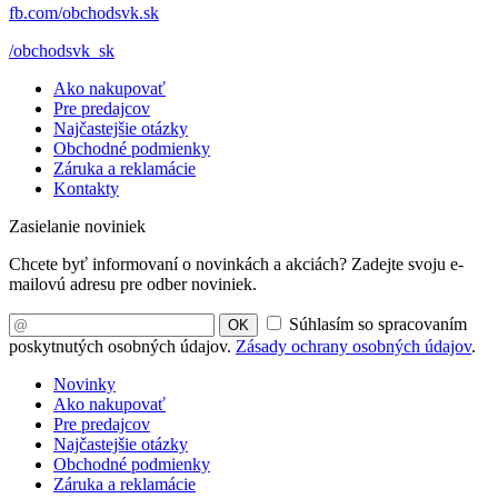
fb.com/obchodsvk.sk
/obchodsvk_sk
Ako nakupovať
Pre predajcov
Najčastejšie otázky
Obchodné podmienky
Záruka a reklamácie
Kontakty
Zasielanie noviniek
Chcete byť informovaní o novinkách a akciách? Zadejte svoju e-
mailovú adresu pre odber noviniek.
Súhlasím so spracovaním
OK
poskytnutých osobných údajov.
Zásady ochrany osobných údajov
.
Novinky
Ako nakupovať
Pre predajcov
Najčastejšie otázky
Obchodné podmienky
Záruka a reklamácie