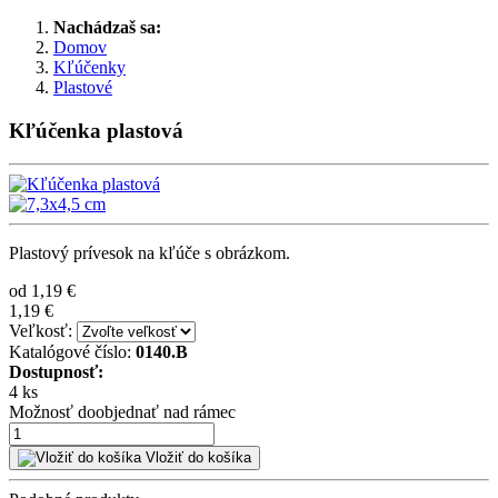
Nachádzaš sa:
Domov
Kľúčenky
Plastové
Kľúčenka plastová
Plastový prívesok na kľúče s obrázkom.
od
1,19 €
1,19 €
Veľkosť:
Katalógové číslo:
0140.B
Dostupnosť:
4 ks
Možnosť doobjednať nad rámec
Vložiť do košíka