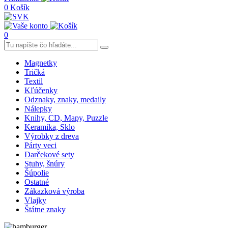
0
Košík
0
Magnetky
Tričká
Textil
Kľúčenky
Odznaky, znaky, medaily
Nálepky
Knihy, CD, Mapy, Puzzle
Keramika, Sklo
Výrobky z dreva
Párty veci
Darčekové sety
Stuhy, šnúry
Šúpolie
Ostatné
Zákazková výroba
Vlajky
Štátne znaky