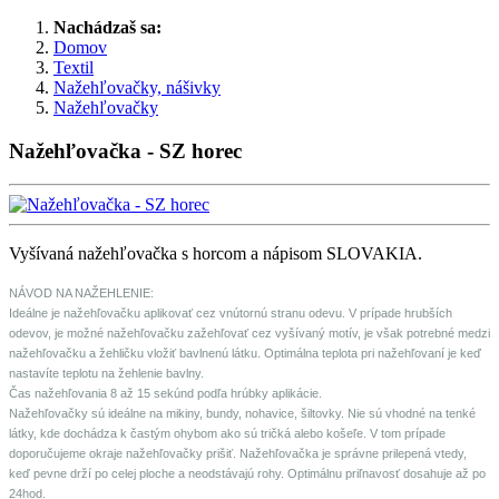
Nachádzaš sa:
Domov
Textil
Nažehľovačky, nášivky
Nažehľovačky
Nažehľovačka - SZ horec
Vyšívaná nažehľovačka s horcom a nápisom SLOVAKIA.
NÁVOD NA NAŽEHLENIE:
Ideálne je nažehľovačku aplikovať cez vnútornú stranu odevu. V prípade hrubších
odevov, je možné nažehľovačku zažehľovať cez vyšívaný motív, je však potrebné medzi
nažehľovačku a žehličku vložiť bavlnenú látku. Optimálna teplota pri nažehľovaní je keď
nastavíte teplotu na žehlenie bavlny.
Čas nažehľovania 8 až 15 sekúnd podľa hrúbky aplikácie.
Nažehľovačky sú ideálne na mikiny, bundy, nohavice, šiltovky. Nie sú vhodné na tenké
látky, kde dochádza k častým ohybom ako sú tričká alebo košeľe. V tom prípade
doporučujeme okraje nažehľovačky prišiť. Nažehľovačka je správne prilepená vtedy,
keď pevne drží po celej ploche a neodstávajú rohy. Optimálnu priľnavosť dosahuje až po
24hod.