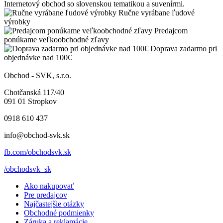
Internetový obchod so slovenskou tematikou a suvenírmi.
Ručne vyrábane ľudové
výrobky
Predajcom
ponúkame veľkoobchodné zľavy
Doprava zadarmo pri
objednávke nad 100€
Obchod - SVK, s.r.o.
Chotčanská 117/40
091 01 Stropkov
0918 610 437
info@obchod-svk.sk
fb.com/obchodsvk.sk
/obchodsvk_sk
Ako nakupovať
Pre predajcov
Najčastejšie otázky
Obchodné podmienky
Záruka a reklamácie