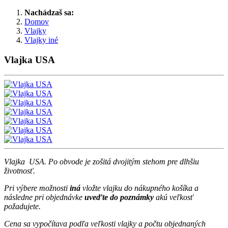
Nachádzaš sa:
Domov
Vlajky
Vlajky iné
Vlajka USA
Vlajka USA. Po obvode je zošitá dvojitým stehom pre dlhšiu
životnosť.
Pri výbere možnosti
iná
vložte vlajku do nákupného košíka a
následne pri objednávke
uveďte do poznámky
akú veľkosť
požadujete.
Cena sa vypočítava podľa veľkosti vlajky a počtu objednaných