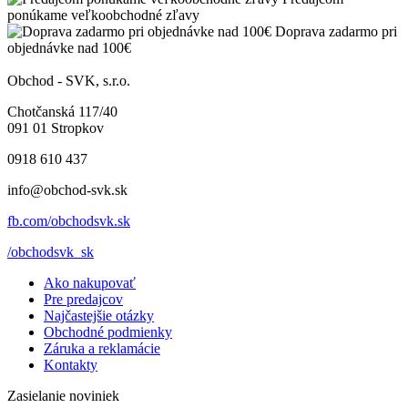
ponúkame veľkoobchodné zľavy
Doprava zadarmo pri
objednávke nad 100€
Obchod - SVK, s.r.o.
Chotčanská 117/40
091 01 Stropkov
0918 610 437
info@obchod-svk.sk
fb.com/obchodsvk.sk
/obchodsvk_sk
Ako nakupovať
Pre predajcov
Najčastejšie otázky
Obchodné podmienky
Záruka a reklamácie
Kontakty
Zasielanie noviniek