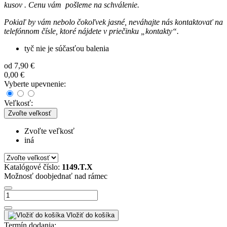
kusov . Cenu vám pošleme na schválenie.
Pokiaľ by vám nebolo čokoľvek jasné, neváhajte nás kontaktovať na
telefónnom čísle, ktoré nájdete v priečinku „kontakty“.
tyč nie je súčasťou balenia
od
7,90 €
0,00 €
Vyberte upevnenie:
Veľkosť:
Zvoľte veľkosť
Zvoľte veľkosť
iná
Katalógové číslo:
1149.T.X
Možnosť doobjednať nad rámec
Vložiť do košíka
Termín dodania: