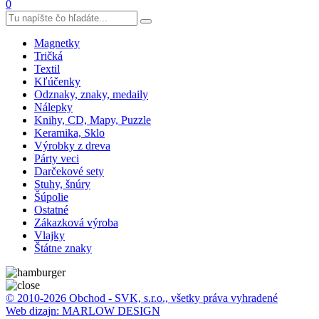
0
Magnetky
Tričká
Textil
Kľúčenky
Odznaky, znaky, medaily
Nálepky
Knihy, CD, Mapy, Puzzle
Keramika, Sklo
Výrobky z dreva
Párty veci
Darčekové sety
Stuhy, šnúry
Šúpolie
Ostatné
Zákazková výroba
Vlajky
Štátne znaky
© 2010-2026 Obchod - SVK, s.r.o., všetky práva vyhradené
Web dizajn: MARLOW DESIGN