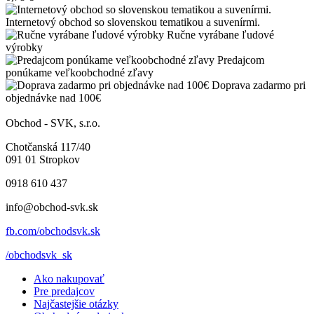
Internetový obchod so slovenskou tematikou a suvenírmi.
Ručne vyrábane ľudové
výrobky
Predajcom
ponúkame veľkoobchodné zľavy
Doprava zadarmo pri
objednávke nad 100€
Obchod - SVK, s.r.o.
Chotčanská 117/40
091 01 Stropkov
0918 610 437
info@obchod-svk.sk
fb.com/obchodsvk.sk
/obchodsvk_sk
Ako nakupovať
Pre predajcov
Najčastejšie otázky