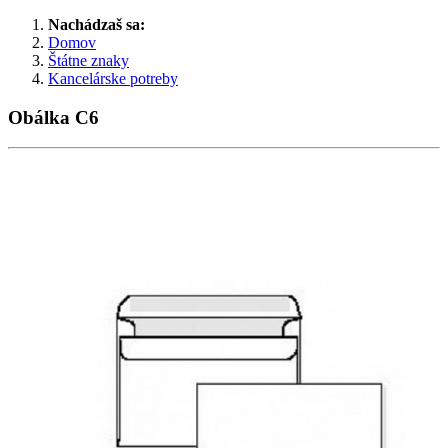
Nachádzaš sa:
Domov
Štátne znaky
Kancelárske potreby
Obálka C6