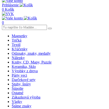
Prihlásenie
0
Košík
0
Magnetky
Tričká
Textil
Kľúčenky
Odznaky, znaky, medaily
Nálepky
Knihy, CD, Mapy, Puzzle
Keramika, Sklo
Výrobky z dreva
Párty veci
Darčekové sety
Stuhy, šnúry
Šúpolie
Ostatné
Zákazková výroba
Vlajky
Štátne znaky