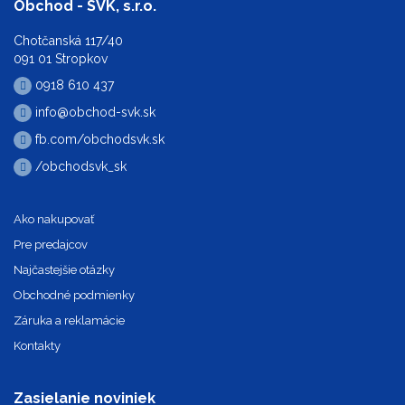
Obchod - SVK, s.r.o.
Chotčanská 117/40
091 01 Stropkov
0918 610 437
info@obchod-svk.sk
fb.com/obchodsvk.sk
/obchodsvk_sk
Ako nakupovať
Pre predajcov
Najčastejšie otázky
Obchodné podmienky
Záruka a reklamácie
Kontakty
Zasielanie noviniek