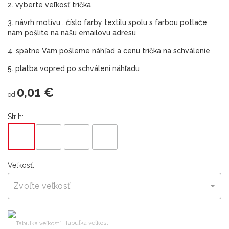
2. vyberte veľkosť trička
3. návrh motívu , číslo farby textilu spolu s farbou potlače
nám pošlite na nášu emailovu adresu
4. spätne Vám pošleme náhľad a cenu trička na schválenie
5. platba vopred po schválení náhľadu
0,01 €
od
Strih:
Veľkosť:
Zvoľte veľkosť
Tabuľka veľkostí