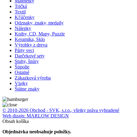
Magnetky
Tričká
Textil
Kľúčenky
Odznaky, znaky, medaily
Nálepky
Knihy, CD, Mapy, Puzzle
Keramika, Sklo
Výrobky z dreva
Párty veci
Darčekové sety
Stuhy, šnúry
Šúpolie
Ostatné
Zákazková výroba
Vlajky
Štátne znaky
© 2010-2026 Obchod - SVK, s.r.o., všetky práva vyhradené
Web dizajn: MARLOW DESIGN
Obsah košíka
Objednávka neobsahuje položky.