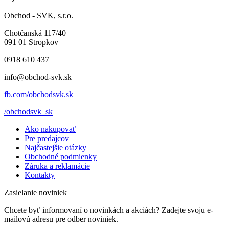
Obchod - SVK, s.r.o.
Chotčanská 117/40
091 01 Stropkov
0918 610 437
info@obchod-svk.sk
fb.com/obchodsvk.sk
/obchodsvk_sk
Ako nakupovať
Pre predajcov
Najčastejšie otázky
Obchodné podmienky
Záruka a reklamácie
Kontakty
Zasielanie noviniek
Chcete byť informovaní o novinkách a akciách? Zadejte svoju e-
mailovú adresu pre odber noviniek.