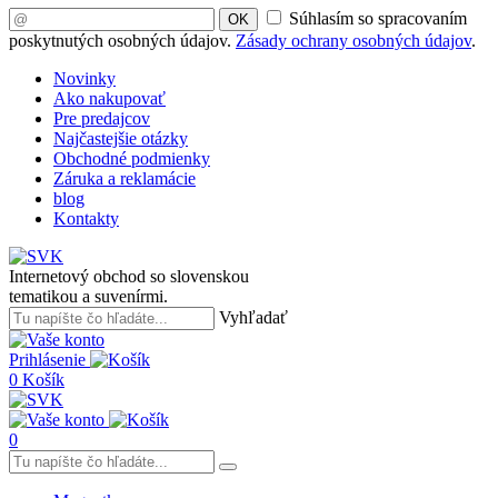
Súhlasím so spracovaním
OK
poskytnutých osobných údajov.
Zásady ochrany osobných údajov
.
Novinky
Ako nakupovať
Pre predajcov
Najčastejšie otázky
Obchodné podmienky
Záruka a reklamácie
blog
Kontakty
Internetový obchod so slovenskou
tematikou a suvenírmi.
Vyhľadať
Prihlásenie
0
Košík
0