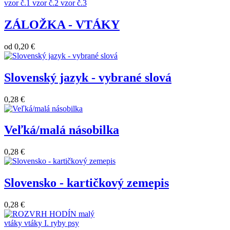
vzor č.1
vzor č.2
vzor č.3
ZÁLOŽKA - VTÁKY
od
0,20 €
Slovenský jazyk - vybrané slová
0,28 €
Veľká/malá násobilka
0,28 €
Slovensko - kartičkový zemepis
0,28 €
vtáky
vtáky I.
ryby
psy