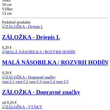
Šírka:
18 cm
Výška:
13 cm
Podobné produkty
ZÁLOŽKA - Dejepis I.
0,20 €
MALÁ NÁSOBILKA / ROZVRH HODÍN
0,20 €
vzor č.1
vzor č.2
vzor č.3
vzor č.4
vzor č.5
ZÁLOŽKA - Dopravné značky
od
0,20 €