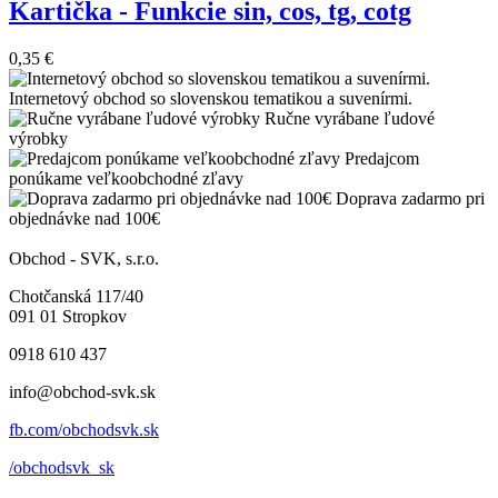
Kartička - Funkcie sin, cos, tg, cotg
0,35 €
Internetový obchod so slovenskou tematikou a suvenírmi.
Ručne vyrábane ľudové
výrobky
Predajcom
ponúkame veľkoobchodné zľavy
Doprava zadarmo pri
objednávke nad 100€
Obchod - SVK, s.r.o.
Chotčanská 117/40
091 01 Stropkov
0918 610 437
info@obchod-svk.sk
fb.com/obchodsvk.sk
/obchodsvk_sk