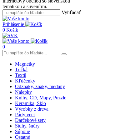
Internetový obchod so slovenskou
tematikou a suvenírmi.
Vyhľadať
Prihlásenie
0
Košík
0
Magnetky
Tričká
Textil
Kľúčenky
Odznaky, znaky, medaily
Nálepky
Knihy, CD, Mapy, Puzzle
Keramika, Sklo
Výrobky z dreva
Párty veci
Darčekové sety
Stuhy, šnúry
Šúpolie
Ostatné