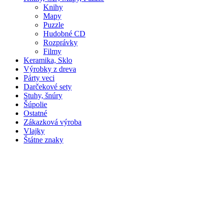
Knihy
Mapy
Puzzle
Hudobné CD
Rozprávky
Filmy
Keramika, Sklo
Výrobky z dreva
Párty veci
Darčekové sety
Stuhy, šnúry
Šúpolie
Ostatné
Zákazková výroba
Vlajky
Štátne znaky