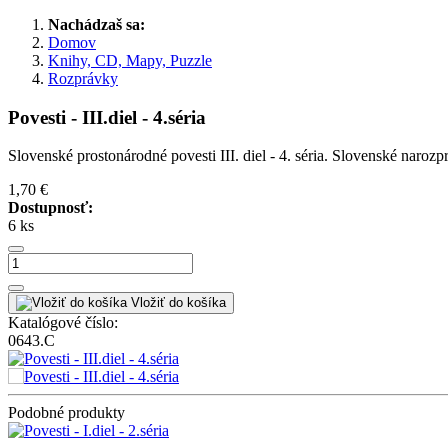
Nachádzaš sa:
Domov
Knihy, CD, Mapy, Puzzle
Rozprávky
Povesti - III.diel - 4.séria
Slovenské prostonárodné povesti III. diel - 4. séria. Slovenské naro
1,70 €
Dostupnosť:
6 ks
Vložiť do košíka
Katalógové číslo:
0643.C
Podobné produkty