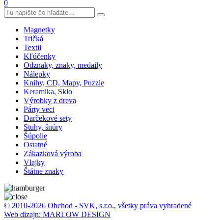
0
Magnetky
Tričká
Textil
Kľúčenky
Odznaky, znaky, medaily
Nálepky
Knihy, CD, Mapy, Puzzle
Keramika, Sklo
Výrobky z dreva
Párty veci
Darčekové sety
Stuhy, šnúry
Šúpolie
Ostatné
Zákazková výroba
Vlajky
Štátne znaky
© 2010-2026 Obchod - SVK, s.r.o., všetky práva vyhradené
Web dizajn: MARLOW DESIGN