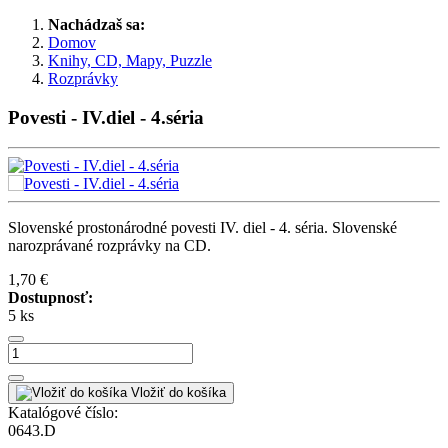
Nachádzaš sa:
Domov
Knihy, CD, Mapy, Puzzle
Rozprávky
Povesti - IV.diel - 4.séria
Slovenské prostonárodné povesti IV. diel - 4. séria. Slovenské
narozprávané rozprávky na CD.
1,70 €
Dostupnosť:
5 ks
Vložiť do košíka
Katalógové číslo:
0643.D