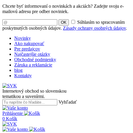
Chcete byť informovaní o novinkách a akciách? Zadejte svoju e-
mailovú adresu pre odber noviniek.
Súhlasím so spracovaním
OK
poskytnutých osobných údajov.
Zásady ochrany osobných údajov
.
Novinky
Ako nakupovať
Pre predajcov
Najčastejšie otázky
Obchodné podmienky
Záruka a reklamácie
blog
Kontakty
Internetový obchod so slovenskou
tematikou a suvenírmi.
Vyhľadať
Prihlásenie
0
Košík