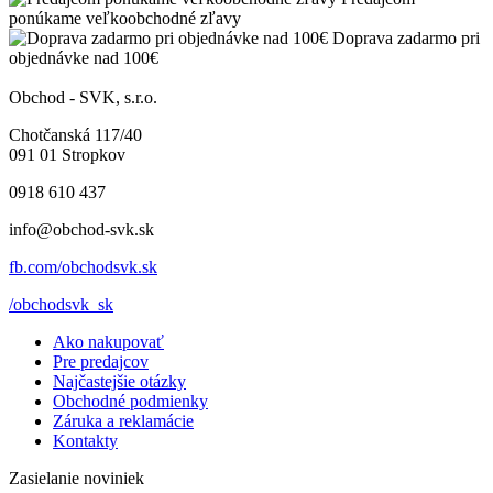
ponúkame veľkoobchodné zľavy
Doprava zadarmo pri
objednávke nad 100€
Obchod - SVK, s.r.o.
Chotčanská 117/40
091 01 Stropkov
0918 610 437
info@obchod-svk.sk
fb.com/obchodsvk.sk
/obchodsvk_sk
Ako nakupovať
Pre predajcov
Najčastejšie otázky
Obchodné podmienky
Záruka a reklamácie
Kontakty
Zasielanie noviniek