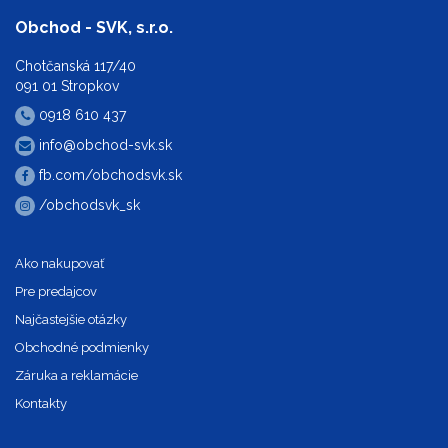
Obchod - SVK, s.r.o.
Chotčanská 117/40
091 01 Stropkov
0918 610 437
info@obchod-svk.sk
fb.com/obchodsvk.sk
/obchodsvk_sk
Ako nakupovať
Pre predajcov
Najčastejšie otázky
Obchodné podmienky
Záruka a reklamácie
Kontakty