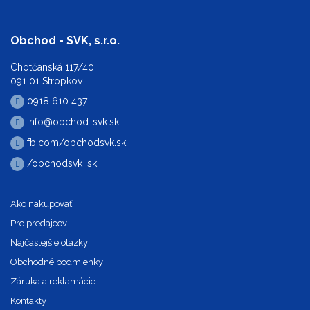
Obchod - SVK, s.r.o.
Chotčanská 117/40
091 01 Stropkov
0918 610 437
info@obchod-svk.sk
fb.com/obchodsvk.sk
/obchodsvk_sk
Ako nakupovať
Pre predajcov
Najčastejšie otázky
Obchodné podmienky
Záruka a reklamácie
Kontakty