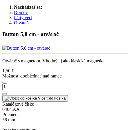
Nachádzaš sa:
Domov
Párty veci
Otvárače
Button 5,8 cm - otvárač
Otvárač s magnetom. Vhodný aj ako klasická magnetka.
1,50 €
Možnosť doobjednať nad rámec
Vložiť do košíka
Katalógové číslo:
0464.AA
Priemer:
58 mm