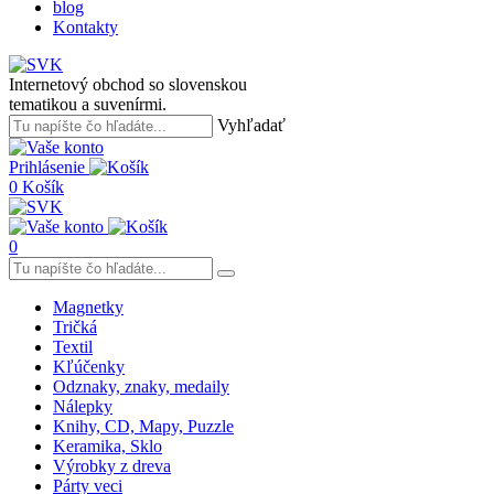
blog
Kontakty
Internetový obchod so slovenskou
tematikou a suvenírmi.
Vyhľadať
Prihlásenie
0
Košík
0
Magnetky
Tričká
Textil
Kľúčenky
Odznaky, znaky, medaily
Nálepky
Knihy, CD, Mapy, Puzzle
Keramika, Sklo
Výrobky z dreva
Párty veci