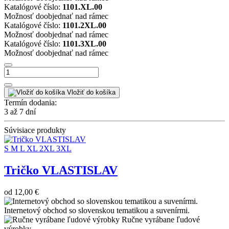
Katalógové číslo:
1101.XL.00
Možnosť doobjednať nad rámec
Katalógové číslo:
1101.2XL.00
Možnosť doobjednať nad rámec
Katalógové číslo:
1101.3XL.00
Možnosť doobjednať nad rámec
Vložiť do košíka
Termín dodania:
3 až 7 dní
Súvisiace produkty
S
M
L
XL
2XL
3XL
Tričko VLASTISLAV
od
12,00 €
Internetový obchod so slovenskou tematikou a suvenírmi.
Ručne vyrábane ľudové
výrobky