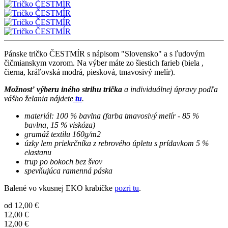
Pánske tričko ČESTMÍR s nápisom "Slovensko" a s ľudovým
čičmianskym vzorom. Na výber máte zo šiestich farieb (biela ,
čierna, kráľovská modrá, piesková, tmavosivý melír).
Možnosť výberu iného strihu trička
a individuálnej úpravy podľa
vášho želania nájdete
tu
.
materiál: 100 % bavlna (farba tmavosivý melír - 85 %
bavlna, 15 % viskóza)
gramáž textilu 160g/m2
úzky lem priekrčníka z rebrového úpletu s prídavkom 5 %
elastanu
trup po bokoch bez švov
spevňujúca ramenná páska
Balené vo vkusnej EKO krabičke
pozri tu
.
od
12,00 €
12,00 €
12,00 €