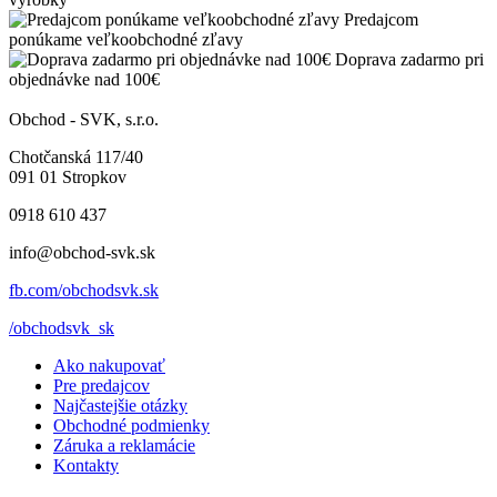
Predajcom
ponúkame veľkoobchodné zľavy
Doprava zadarmo pri
objednávke nad 100€
Obchod - SVK, s.r.o.
Chotčanská 117/40
091 01 Stropkov
0918 610 437
info@obchod-svk.sk
fb.com/obchodsvk.sk
/obchodsvk_sk
Ako nakupovať
Pre predajcov
Najčastejšie otázky
Obchodné podmienky
Záruka a reklamácie
Kontakty