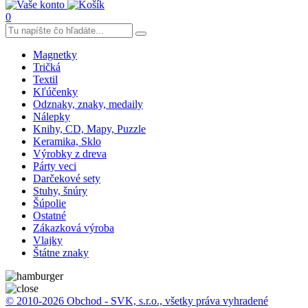
0
Magnetky
Tričká
Textil
Kľúčenky
Odznaky, znaky, medaily
Nálepky
Knihy, CD, Mapy, Puzzle
Keramika, Sklo
Výrobky z dreva
Párty veci
Darčekové sety
Stuhy, šnúry
Šúpolie
Ostatné
Zákazková výroba
Vlajky
Štátne znaky
© 2010-2026 Obchod - SVK, s.r.o., všetky práva vyhradené