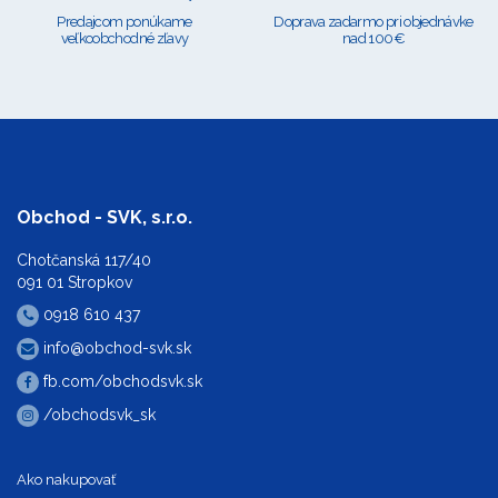
Predajcom ponúkame
Doprava zadarmo pri objednávke
veľkoobchodné zľavy
nad 100€
Obchod - SVK, s.r.o.
Chotčanská 117/40
091 01 Stropkov
0918 610 437
info@obchod-svk.sk
fb.com/obchodsvk.sk
/obchodsvk_sk
Ako nakupovať